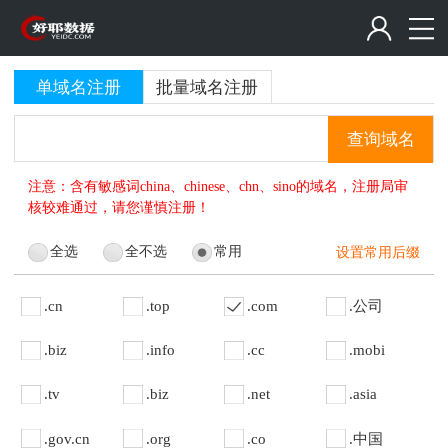
单域名注册
批量域名注册
查询域名
注意：含有敏感词china、chinese、chn、sino的域名，注册局审
核较难通过，请您谨慎注册！
全选
全不选
常用
设置常用后缀
.cn
.top
.com
.公司
.biz
.info
.cc
.mobi
.tv
.biz
.net
.asia
.gov.cn
.org
.co
.中国