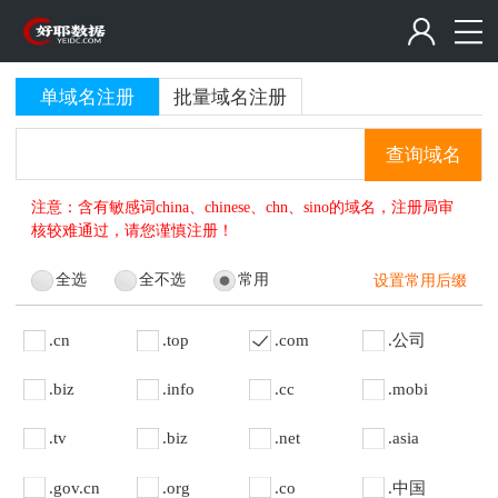
单域名注册
批量域名注册
查询域名
注意：含有敏感词china、chinese、chn、sino的域名，注册局审
核较难通过，请您谨慎注册！
全选
全不选
常用
设置常用后缀
.cn
.top
.com
.公司
.biz
.info
.cc
.mobi
.tv
.biz
.net
.asia
.gov.cn
.org
.co
.中国