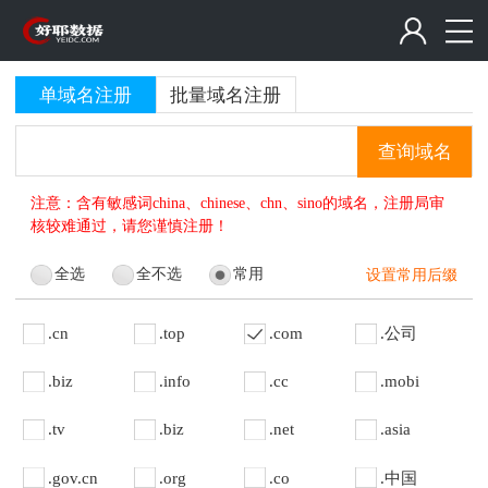
单域名注册
批量域名注册
查询域名
注意：含有敏感词china、chinese、chn、sino的域名，注册局审
核较难通过，请您谨慎注册！
全选
全不选
常用
设置常用后缀
.cn
.top
.com
.公司
.biz
.info
.cc
.mobi
.tv
.biz
.net
.asia
.gov.cn
.org
.co
.中国